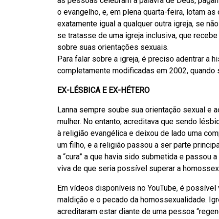
as pessoas celebram a palavra de Deus, paga
o evangelho, e, em plena quarta-feira, lotam as
exatamente igual a qualquer outra igreja, se n
se tratasse de uma igreja inclusiva, que receb
sobre suas orientações sexuais.
Para falar sobre a igreja, é preciso adentrar a
completamente modificadas em 2002, quando s
EX-LÉSBICA E EX-HÉTERO
Lanna sempre soube sua orientação sexual e a
mulher. No entanto, acreditava que sendo lésbi
à religião evangélica e deixou de lado uma co
um filho, e a religião passou a ser parte princip
a “cura” a que havia sido submetida e passou 
viva de que seria possível superar a homossex
Em vídeos disponíveis no YouTube, é possível
maldição e o pecado da homossexualidade. Igre
acreditaram estar diante de uma pessoa “regene