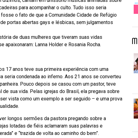
m dízimos, cantam em uníssono músicas animadas sobre
 cadeiras para acompanhar o culto. Tudo isso seria
ão fosse o fato de que a Comunidade Cidade de Refúgio
e de portas abertas gays e lésbicas, sem julgamentos
 história de duas mulheres que tiveram suas vidas
M
e apaixonaram: Lanna Holder e Rosania Rocha.
os 17 anos teve sua primeira experiência com uma
ca seria condenada ao inferno. Aos 21 anos se converteu
mpanheira. Pouco depois se casou com um pastor, teve
al de sua vida. Pelas igrejas do Brasil, ela pregava sobre
a ser vista como um exemplo a ser seguido – e uma prova
ualidade.
 ver longos sermões da pastora pregando sobre a
jas lotadas de fiéis aclamaram suas palavras e
rada” e “trazida de volta ao caminho do bem”.