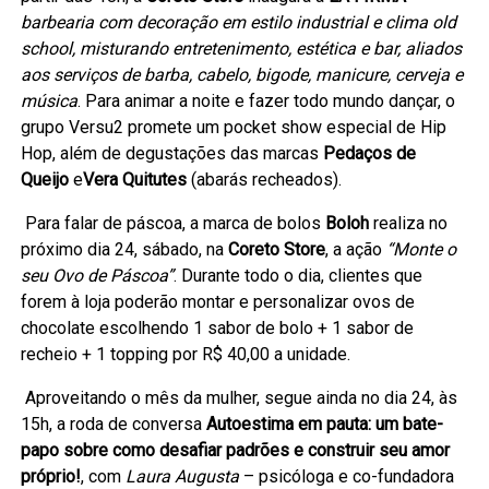
barbearia com decoração em estilo industrial e clima old
school, misturando entretenimento, estética e bar, aliados
aos serviços de barba, cabelo, bigode, manicure, cerveja e
música
. Para animar a noite e fazer todo mundo dançar, o
grupo Versu2 promete um pocket show especial de Hip
Hop, além de degustações das marcas
Pedaços de
Queijo
e
Vera Quitutes
(abarás recheados).
Para falar de páscoa, a marca de bolos
Boloh
realiza no
próximo dia 24, sábado, na
Coreto Store
, a ação
“Monte o
seu Ovo de Páscoa”
. Durante todo o dia, clientes que
forem à loja poderão montar e personalizar ovos de
chocolate escolhendo 1 sabor de bolo + 1 sabor de
recheio + 1 topping por R$ 40,00 a unidade.
Aproveitando o mês da mulher, segue ainda no dia 24, às
15h, a roda de conversa
Autoestima em pauta: um bate-
papo sobre como desafiar padrões e construir seu amor
próprio!
, com
Laura Augusta
– psicóloga e co-fundadora