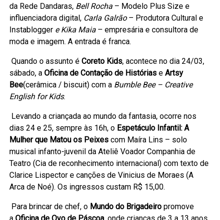
da Rede Dandaras,
Bell Rocha
– Modelo Plus Size e
influenciadora digital,
Carla Galrão
– Produtora Cultural e
Instablogger
e Kika Maia
– empresária e consultora de
moda e imagem. A entrada é franca.
Quando o assunto é
Coreto Kids
, acontece no dia 24/03,
sábado, a
Oficina de Contação de Histórias
e
Artsy
Bee
(cerâmica / biscuit) com a
Bumble Bee – Creative
English for Kids
.
Levando a criançada ao mundo da fantasia, ocorre nos
dias 24 e 25, sempre às 16h, o
Espetáculo Infantil: A
Mulher que Matou os Peixes
com Maíra Lins – solo
musical infanto-juvenil da Ateliê Voador Companhia de
Teatro (Cia de reconhecimento internacional) com texto de
Clarice Lispector e canções de Vinicius de Moraes (A
Arca de Noé). Os ingressos custam R$ 15,00.
Para brincar de chef, o
Mundo do Brigadeiro
promove
a
Oficina de Ovo de Páscoa
, onde crianças de 3 a 13 anos