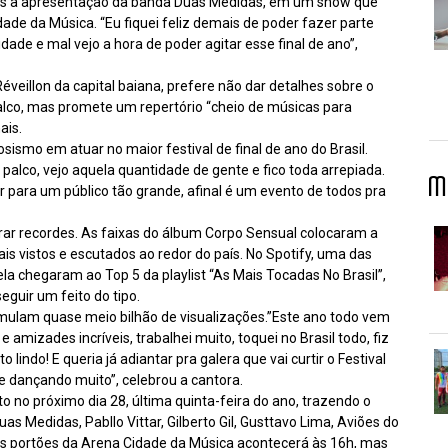
após a apresentação da banda Duas Medidas, em um show que
de da Música. “Eu fiquei feliz demais de poder fazer parte
ade e mal vejo a hora de poder agitar esse final de ano”,
éveillon da capital baiana, prefere não dar detalhes sobre o
lco, mas promete um repertório “cheio de músicas para
ais.
osismo em atuar no maior festival de final de ano do Brasil.
alco, vejo aquela quantidade de gente e fico toda arrepiada.
M
 para um público tão grande, afinal é um evento de todos pra
rar recordes. As faixas do álbum Corpo Sensual colocaram a
is vistos e escutados ao redor do país. No Spotify, uma das
la chegaram ao Top 5 da playlist “As Mais Tocadas No Brasil”,
eguir um feito do tipo.
umulam quase meio bilhão de visualizações.”Este ano todo vem
amizades incríveis, trabalhei muito, toquei no Brasil todo, fiz
 lindo! E queria já adiantar pra galera que vai curtir o Festival
 dançando muito”, celebrou a cantora.
to no próximo dia 28, última quinta-feira do ano, trazendo o
s Medidas, Pabllo Vittar, Gilberto Gil, Gusttavo Lima, Aviões do
os portões da Arena Cidade da Música acontecerá às 16h, mas