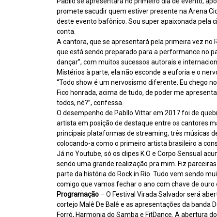
Pabllo se apresentará no primeiro dia de evento, 
promete sacudir quem estiver presente na Arena Cida
deste evento bafônico. Sou super apaixonada pela cid
conta.
A cantora, que se apresentará pela primeira vez no R
que está sendo preparado para a performance no pa
dançar”, com muitos sucessos autorais e internacion
Mistérios à parte, ela não esconde a euforia e o nerv
“Todo show é um nervosismo diferente. Eu chego no p
Fico honrada, acima de tudo, de poder me apresentar
todos, né?”, confessa.
O desempenho de Pabllo Vittar em 2017 foi de queb
artista em posição de destaque entre os cantores ma
principais plataformas de streaming, três músicas de
colocando-a como o primeiro artista brasileiro a cons
Já no Youtube, só os clipes K.O e Corpo Sensual ac
sendo uma grande realização pra mim. Fiz parceiras e 
parte da história do Rock in Rio. Tudo vem sendo muito
comigo que vamos fechar o ano com chave de ouro e
Programação
– O Festival Virada Salvador será aber
cortejo Malê De Balê e as apresentações da banda Dua
Forró, Harmonia do Samba e FitDance. A abertura d