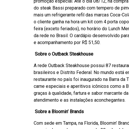
promoção especial. Até o dia 08/12, na compr
do steak Bassi preparado com tempero de pim
mais um refrigerante refil das marcas Coca-Co
o cliente ganha na hora um kit com 4 porta cop
feira (exceto feriados), no horário do Lunch M
da rede no Brasil. O cardápio desenvolvido par
e acompanhamento por R$ 51,50.
Sobre o Outback Steakhouse
A rede Outback Steakhouse possui 87 restauran
brasileiros e Distrito Federal. No mundo está 
restaurante no país foi inaugurado na Barra da 
carne especiais e aperitivos icônicos como a B
graças à qualidade, fartura e sabor marcante d
atendimento e as instalações aconchegantes.
Sobre a Bloomin’ Brands
Com sede em Tampa, na Florida, Bloomin’ Bran