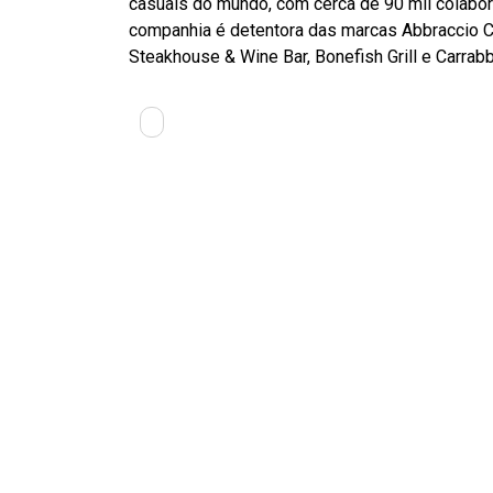
casuais do mundo, com cerca de 90 mil colabor
companhia é detentora das marcas Abbraccio Cu
Steakhouse & Wine Bar, Bonefish Grill e Carrabba’