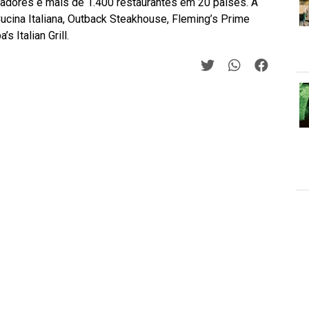
adores e mais de 1.400 restaurantes em 20 países. A
cina Italiana, Outback Steakhouse, Fleming’s Prime
s Italian Grill.