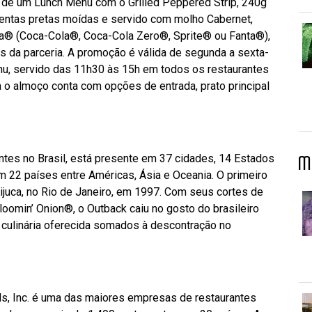
a de um Lunch Menu com o Grilled Peppered Strip, 240g
entas pretas moídas e servido com molho Cabernet,
la® (Coca-Cola®, Coca-Cola Zero®, Sprite® ou Fanta®),
os da parceria. A promoção é válida de segunda a sexta-
enu, servido das 11h30 às 15h em todos os restaurantes
a o almoço conta com opções de entrada, prato principal
tes no Brasil, está presente em 37 cidades, 14 Estados
M
em 22 países entre Américas, Ásia e Oceania. O primeiro
Tijuca, no Rio de Janeiro, em 1997. Com seus cortes de
loomin’ Onion®, o Outback caiu no gosto do brasileiro
a culinária oferecida somados à descontração no
ds, Inc. é uma das maiores empresas de restaurantes