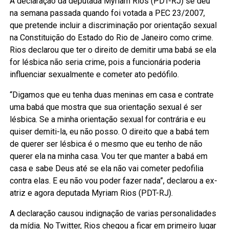
A declaração da deputada Myriam Rios (PDT-RJ) se deu
na semana passada quando foi votada a PEC 23/2007,
que pretende incluir a discriminação por orientação sexual
na Constituição do Estado do Rio de Janeiro como crime.
Rios declarou que ter o direito de demitir uma babá se ela
for lésbica não seria crime, pois a funcionária poderia
influenciar sexualmente e cometer ato pedófilo.
“Digamos que eu tenha duas meninas em casa e contrate
uma babá que mostra que sua orientação sexual é ser
lésbica. Se a minha orientação sexual for contrária e eu
quiser demiti-la, eu não posso. O direito que a babá tem
de querer ser lésbica é o mesmo que eu tenho de não
querer ela na minha casa. Vou ter que manter a babá em
casa e sabe Deus até se ela não vai cometer pedofilia
contra elas. E eu não vou poder fazer nada”, declarou a ex-
atriz e agora deputada Myriam Rios (PDT-RJ).
A declaração causou indignação de varias personalidades
da mídia. No Twitter, Rios chegou a ficar em primeiro lugar