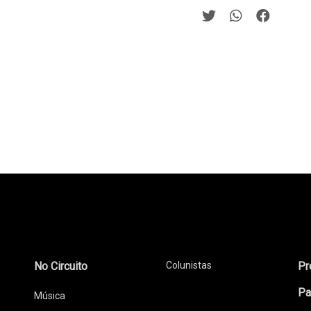
No Circuito
Colunistas
Pr
Pa
Música