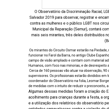
O Observatório da Discriminação Racial, LGB
Salvador 2019 para observar, registrar e encam
contra as mulheres e o público LGBT nos circuit
Municipal da Reparação (Semur), contará com
mais seis mirantes, três deles distribuídos no
(B
Os mirantes do Circuito Osmar estarão na Piedade, n
funcionar no Farol da Barra, no antigo Clube Espan
campo de visão ampliado e contam com material adeq
Humanos, com foco nas minorias, e de desrespeito ao
Cerca de 160 pessoas vão atuar na observação, 90 
supervisores. Os profissionais estarão divididos em tr
coordenador do Observatório na folia, Leomar Borges
de medidas com o intuito de reduzir o preconceito, 
Algumas dessas medidas foram a criação do Est
acolhimento para crianças durante a festa, a or
e a utilização dos relatórios do observatório p
entidades carnavalescas contra a violação de di