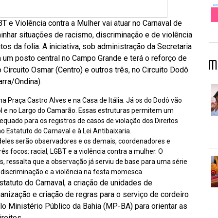
T e Violência contra a Mulher vai atuar no Carnaval de
inhar situações de racismo, discriminação e de violência
os da folia. A iniciativa, sob administração da Secretaria
 um posto central no Campo Grande e terá o reforço de
M
 Circuito Osmar (Centro) e outros três, no Circuito Dodô
arra/Ondina).
a Praça Castro Alves e na Casa de Itália. Já os do Dodô vão
hol e no Largo do Camarão. Essas estruturas permitem um
uado para os registros de casos de violação dos Direitos
 Estatuto do Carnaval e à Lei Antibaixaria.
deles serão observadores e os demais, coordenadores e
ês focos: racial, LGBT e a violência contra a mulher. O
, ressalta que a observação já serviu de base para uma série
a discriminação e a violência na festa momesca.
atuto do Carnaval, a criação de unidades de
ganização e criação de regras para o serviço de cordeiro
elo Ministério Público da Bahia (MP-BA) para orientar as
reitos.