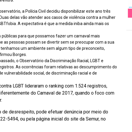
vatório, a Polícia Civil decidiu disponibilizar este ano três
Duas delas vão atender aos casos de violência contra a mulher
GBTfobia. A expectativa é que a medida iniba ainda mais os
s públicas para que possamos fazer um carnaval mais
ue as pessoas possam se divertir sem se preocupar com a sua
ue tenhamos um ambiente sem algum tipo de preconceito,
afirmou Borges.
passado, o Observatório da Discriminação Racial, LGBT e
registros. As ocorrências foram relativas ao descumprimento do
e vulnerabilidade social, de discriminação racial e de
contra LGBT lideraram o ranking com 1.524 registros,
diferentemente do Carnaval de 2017, quando o foco com
r.
o de desrespeito, pode efetuar denúncia por meio do
-5494, ou pela página inicial do site da Semur, no