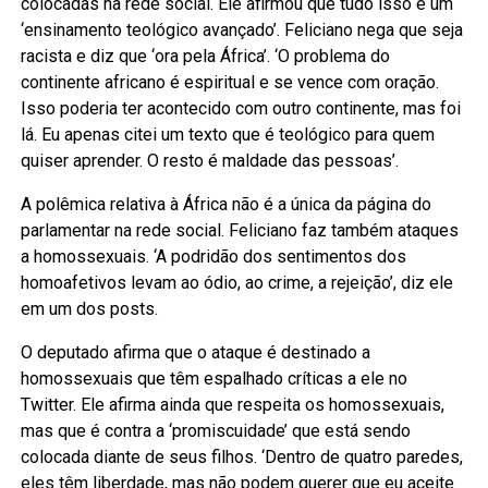
colocadas na rede social. Ele afirmou que tudo isso é um
‘ensinamento teológico avançado’. Feliciano nega que seja
racista e diz que ‘ora pela África’. ‘O problema do
continente africano é espiritual e se vence com oração.
Isso poderia ter acontecido com outro continente, mas foi
lá. Eu apenas citei um texto que é teológico para quem
quiser aprender. O resto é maldade das pessoas’.
A polêmica relativa à África não é a única da página do
parlamentar na rede social. Feliciano faz também ataques
a homossexuais. ‘A podridão dos sentimentos dos
homoafetivos levam ao ódio, ao crime, a rejeição’, diz ele
em um dos posts.
O deputado afirma que o ataque é destinado a
homossexuais que têm espalhado críticas a ele no
Twitter. Ele afirma ainda que respeita os homossexuais,
mas que é contra a ‘promiscuidade’ que está sendo
colocada diante de seus filhos. ‘Dentro de quatro paredes,
eles têm liberdade, mas não podem querer que eu aceite