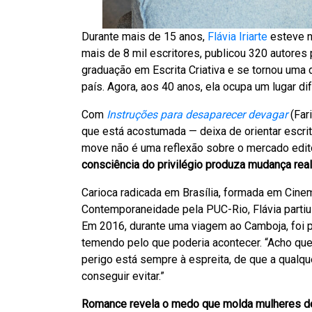
Durante mais de 15 anos,
Flávia Iriarte
esteve no
mais de 8 mil escritores, publicou 320 autore
graduação em Escrita Criativa e se tornou uma
país. Agora, aos 40 anos, ela ocupa um lugar di
Com
Instruções para desaparecer devagar
(Fari
que está acostumada — deixa de orientar escrit
move não é uma reflexão sobre o mercado edit
consciência do privilégio produza mudança real
Carioca radicada em Brasília, formada em Cinem
Contemporaneidade pela PUC-Rio, Flávia partiu 
Em 2016, durante uma viagem ao Camboja, foi p
temendo pelo que poderia acontecer. “Acho qu
perigo está sempre à espreita, de que a qual
conseguir evitar.”
Romance revela o medo que molda mulheres 