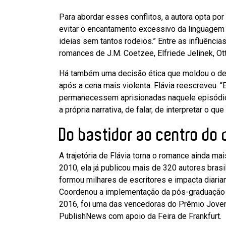
Para abordar esses conflitos, a autora opta por
evitar o encantamento excessivo da linguagem 
ideias sem tantos rodeios.” Entre as influênci
romances de J.M. Coetzee, Elfriede Jelinek, O
Há também uma decisão ética que moldou o des
após a cena mais violenta. Flávia reescreveu. 
permanecessem aprisionadas naquele episódio.
a própria narrativa, de falar, de interpretar o q
Do bastidor ao centro do
A trajetória de Flávia torna o romance ainda ma
2010, ela já publicou mais de 320 autores brasile
formou milhares de escritores e impacta diari
Coordenou a implementação da pós-graduação e
2016, foi uma das vencedoras do Prêmio Jovens
PublishNews com apoio da Feira de Frankfurt.