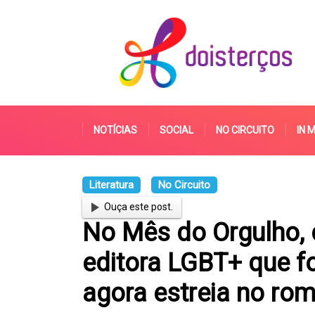
NOTÍCIAS
SOCIAL
NO CIRCUITO
IN 
Literatura
No Circuito
Ouça este post.
No Mês do Orgulho, c
editora LGBT+ que fo
agora estreia no ro