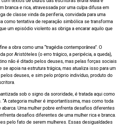
com textos de blurbs das escritoras Bruna Maia e
m branca e rica, atravessada por uma culpa difusa em
lega de classe vinda da periferia, convidada para uma
a como tentativa de reparação simbólica se transforma
que um episódio violento as obriga a encarar aquilo que
efine a obra como uma “tragédia contemporânea”. O
a por Aristóteles (o erro trágico, a peripécia, a queda),
tino não é ditado pelos deuses, mas pelas forças sociais
e se apoia na estrutura trágica, mas atualiza isso para um
pelos deuses, e sim pelo próprio indivíduo, produto do
critora.
ntizada sob o signo da sororidade, é tratada aqui como
os. “A categoria mulher é importantíssima, mas como toda
 abarca. Uma mulher pobre enfrenta desafios diferentes
nfrenta desafios diferentes de uma mulher rica e branca.
tes pelo fato de serem mulheres. Essas desigualdades