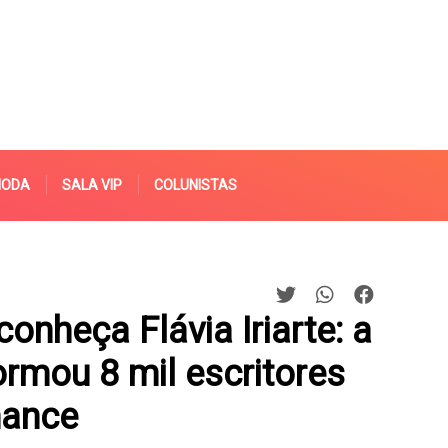
MODA
SALA VIP
COLUNISTAS
onheça Flávia Iriarte: a
rmou 8 mil escritores
mance