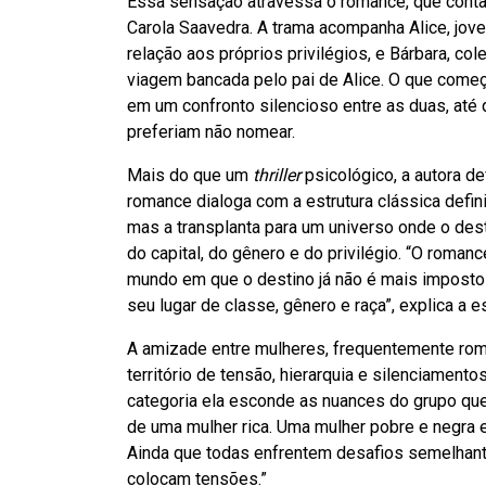
Essa sensação atravessa o romance, que conta 
Carola Saavedra. A trama acompanha Alice, jove
relação aos próprios privilégios, e Bárbara, co
viagem bancada pelo pai de Alice. O que começ
em um confronto silencioso entre as duas, até 
preferiam não nomear.
Mais do que um
thriller
psicológico, a autora d
romance dialoga com a estrutura clássica definid
mas a transplanta para um universo onde o des
do capital, do gênero e do privilégio. “O romanc
mundo em que o destino já não é mais imposto 
seu lugar de classe, gênero e raça”, explica a es
A amizade entre mulheres, frequentemente roma
território de tensão, hierarquia e silenciament
categoria ela esconde as nuances do grupo que
de uma mulher rica. Uma mulher pobre e negra e
Ainda que todas enfrentem desafios semelhan
colocam tensões.”