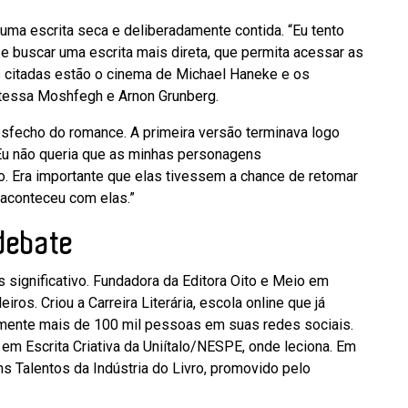
 uma escrita seca e deliberadamente contida. “Eu tento
e buscar uma escrita mais direta, que permita acessar as
as citadas estão o cinema de Michael Haneke e os
ttessa Moshfegh e Arnon Grunberg.
fecho do romance. A primeira versão terminava logo
“Eu não queria que as minhas personagens
 Era importante que elas tivessem a chance de retomar
ue aconteceu com elas.”
 debate
is significativo. Fundadora da Editora Oito e Meio em
iros. Criou a Carreira Literária, escola online que já
amente mais de 100 mil pessoas em suas redes sociais.
m Escrita Criativa da Uniítalo/NESPE, onde leciona. Em
 Talentos da Indústria do Livro, promovido pelo