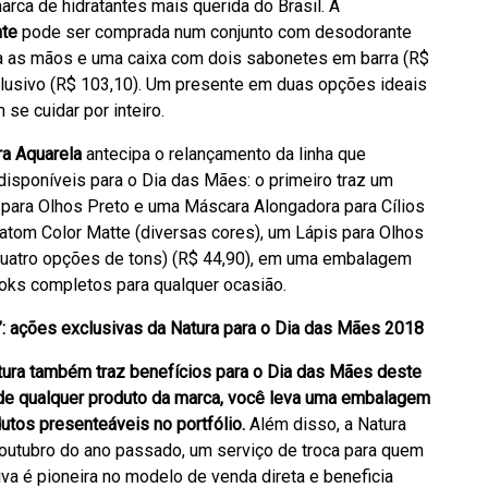
arca de hidratantes mais querida do Brasil. A
te
pode ser comprada num conjunto com desodorante
ara as mãos e uma caixa com dois sabonetes em barra (R$
clusivo (R$ 103,10). Um presente em duas opções ideais
e cuidar por inteiro.
ra Aquarela
antecipa o relançamento da linha que
disponíveis para o Dia das Mães: o primeiro traz um
 para Olhos Preto e uma Máscara Alongadora para Cílios
atom Color Matte (diversas cores), um Lápis para Olhos
(quatro opções de tons) (R$ 44,90), em uma embalagem
looks completos para qualquer ocasião.
 ações exclusivas da Natura para o Dia das Mães 2018
tura também traz benefícios para o Dia das Mães deste
a de qualquer produto da marca, você leva uma embalagem
utos presenteáveis no portfólio.
Além disso, a Natura
outubro do ano passado, um serviço de troca para quem
iva é pioneira no modelo de venda direta e beneficia