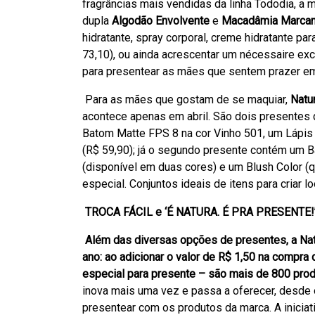
fragrâncias mais vendidas da linha Tododia, a m
dupla
Algodão Envolvente
e
Macadâmia Marcan
hidratante, spray corporal, creme hidratante p
73,10), ou ainda acrescentar um nécessaire ex
para presentear as mães que sentem prazer em s
Para as mães que gostam de se maquiar,
Natu
acontece apenas em abril. São dois presentes 
Batom Matte FPS 8 na cor Vinho 501, um Lápis
(R$ 59,90); já o segundo presente contém um B
(disponível em duas cores) e um Blush Color 
especial. Conjuntos ideais de itens para criar 
TROCA FÁCIL e ‘É NATURA. É PRA PRESENTE!’:
Além das diversas opções de presentes, a Na
ano: ao adicionar o valor de R$ 1,50 na compr
especial para presente – são mais de 800 prod
inova mais uma vez e passa a oferecer, desde 
presentear com os produtos da marca. A iniciat