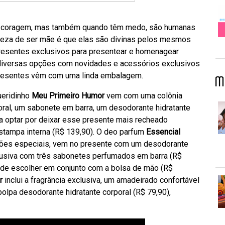
 coragem, mas também quando têm medo, são humanas
eleza de ser mãe é que elas são divinas pelos mesmos
 presentes exclusivos para presentear e homenagear
iversas opções com novidades e acessórios exclusivos
 presentes vêm com uma linda embalagem.
M
ueridinho
Meu Primeiro Humor
vem com uma colônia
ral, um sabonete em barra, um desodorante hidratante
a optar por deixar esse presente mais recheado
stampa interna (R$ 139,90). O deo parfum
Essencial
asiões especiais, vem no presente com um desodorante
clusiva com três sabonetes perfumados em barra (R$
 de escolher em conjunto com a bolsa de mão (R$
r
inclui a fragrância exclusiva, um amadeirado confortável
polpa desodorante hidratante corporal (R$ 79,90),