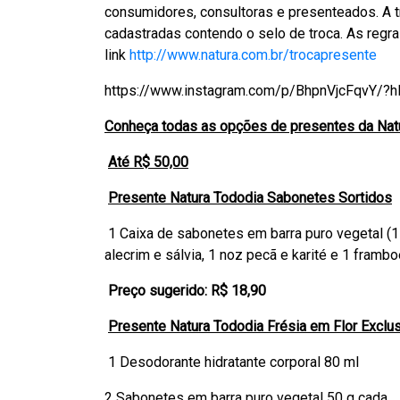
consumidores, consultoras e presenteados. A t
cadastradas contendo o selo de troca. As reg
link
http://www.natura.com.br/trocapresente
https://www.instagram.com/p/BhpnVjcFqvY/?hl=
Conheça todas as opções de presentes da Natu
Até R$ 50,00
Presente Natura Tododia Sabonetes Sortidos
1 Caixa de sabonetes em barra puro vegetal (1 a
alecrim e sálvia, 1 noz pecã e karité e 1 framb
Preço sugerido: R$ 18,90
Presente Natura Tododia Frésia em Flor Exclu
1 Desodorante hidratante corporal 80 ml
2 Sabonetes em barra puro vegetal 50 g cada