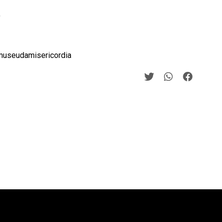
)
useudamisericordia