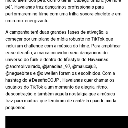
muito além dos pés. Com o tema “Cabeça, ombro, joelho e
pé”, Havaianas traz dançarinos profissionais para
performarem no filme com uma trilha sonora chiclete e em
um remix energizante.
A campanha terá duas grandes fases de ativação: a
começar por um plano de mídia robusto no TikTok que
inclui um challenge com a música do filme. Para amplificar
esse desafio, a marca convidou seis dançarinos do
universo do funk e dentro do lifestyle de Havaianas.
@andreoliveiradb, @janadias_97, @malucaju3,
@neguebites e @oiwellen foram os escolhidos. Com a
hashtag do #DesafioCOJP , Havaianas quer chamar os
usuários do TikTok a um momento de alegria, ritmo,
descontração e também aquela nostalgia que a música
traz para muitos, que lembram de cantá-la quando ainda
pequenos.