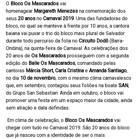
O
Bloco Os Mascarados
vai
homenagear
Margareth
Menezes
na comemoração dos
seus
20 anos
no
Carnaval
2019
. Uma das fundadoras do
bloco, no qual se manteve à frente por 10 anos, a cantora
baiana vai puxar o trio do bloco mais plural de Salvador
durante todo percurso da folia no
Circuito Dodô
(Barra-
Ondina), na quinta-feira de Carnaval. As celebrações dos
20 anos de
Os Mascarados
prosseguem com a segunda
edição do
Baile Os Mascarados
, comandado pelas
cantoras
Márcia Short, Carla Cristina
e
Amanda
Santiago
,
no dia
10 de novembro
, com o mesmo clima carnavalesco
que, em setembro, contagiou seus foliões na boate
SAN
,
do Grupo San Sebastian. Ainda em outubro, o bloco vai
promover uma festa em um espaço maior da cidade, ainda
sem atração e data definidas.
Em clima de celebração, o
Bloco Os Mascarados
vai
chegar com tudo no Carnaval 2019. São 20 anos do bloco
que já nasceu com a identidade de ser o mais