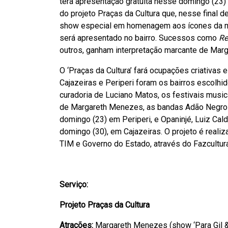
terá apresentação gratuita nesse domingo (23) 
do projeto Praças da Cultura que, nesse final d
show especial em homenagem aos ícones da músi
será apresentado no bairro. Sucessos como
Re
outros, ganham interpretação marcante de Mar
O ‘Praças da Cultura’ fará ocupações criativas 
Cajazeiras e Periperi foram os bairros escolhid
curadoria de Luciano Matos, os festivais music
de Margareth Menezes, as bandas Adão Negro 
domingo (23) em Periperi, e Opaninjé, Luiz Cal
domingo (30), em Cajazeiras. O projeto é realiz
TIM e Governo do Estado, através do Fazcultura
Serviço:
Projeto Praças da Cultura
Atrações:
Margareth Menezes (show ‘Para Gil &