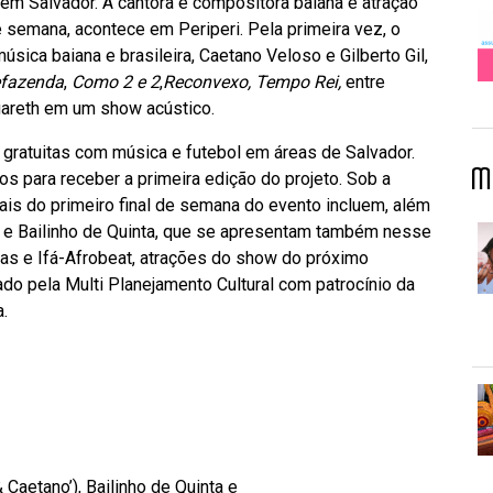
em Salvador. A cantora e compositora baiana é atração
e semana, acontece em Periperi. Pela primeira vez, o
ca baiana e brasileira, Caetano Veloso e Gilberto Gil,
fazenda
,
Como 2 e 2
,
Reconvexo, Tempo Rei,
entre
gareth em um show acústico.
e gratuitas com música e futebol em áreas de Salvador.
M
os para receber a primeira edição do projeto. Sob a
ais do primeiro final de semana do evento incluem, além
e Bailinho de Quinta, que se apresentam também nesse
das e Ifá-Afrobeat, atrações do show do próximo
ado pela Multi Planejamento Cultural com patrocínio da
.
 Caetano’),
Bailinho de Quinta e