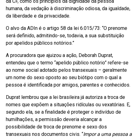
da CF, como os princípios da dignidade da pessoa
humana, da vedação à discriminação odiosa, da igualdade,
da liberdade e da privacidade.
O alvo da ADIn é o artigo 58 da lei 6.015/73: “O prenome
será definido, admitindo-se, todavia, a sua substituição
por apelidos públicos notórios.”
A procuradora que ajuizou a ação, Deborah Duprat,
entendeu que o termo “apelido público notório” refere-se
ao nome social adotado pelos transexuais – geralmente
um nome do sexo oposto ao seu biótipo com o qual a
pessoa é identificada por amigos, parentes e conhecidos.
Duprat lembrou que a lei brasileira já autoriza a troca de
nomes que expõem a situações ridículas ou vexatórias. E,
segundo ela, se a finalidade é proteger o indivíduo de
humilhações, a permissão deveria alcançar a
possibilidade de troca de prenome e sexo dos
transexuais nos documentos civis. “
Impor a uma pessoa a