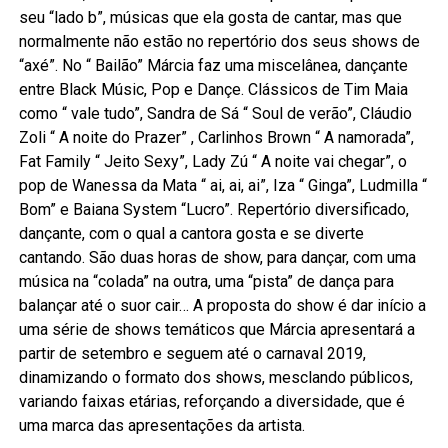
seu “lado b”, músicas que ela gosta de cantar, mas que
normalmente não estão no repertório dos seus shows de
“axé”. No “ Bailão” Márcia faz uma miscelânea, dançante
entre Black Músic, Pop e Dançe. Clássicos de Tim Maia
como “ vale tudo”, Sandra de Sá “ Soul de verão”, Cláudio
Zoli “ A noite do Prazer” , Carlinhos Brown “ A namorada”,
Fat Family “ Jeito Sexy”, Lady Zú “ A noite vai chegar”, o
pop de Wanessa da Mata “ ai, ai, ai”, Iza “ Ginga”, Ludmilla “
Bom” e Baiana System “Lucro”. Repertório diversificado,
dançante, com o qual a cantora gosta e se diverte
cantando. São duas horas de show, para dançar, com uma
música na “colada” na outra, uma “pista” de dança para
balançar até o suor cair… A proposta do show é dar início a
uma série de shows temáticos que Márcia apresentará a
partir de setembro e seguem até o carnaval 2019,
dinamizando o formato dos shows, mesclando públicos,
variando faixas etárias, reforçando a diversidade, que é
uma marca das apresentações da artista.