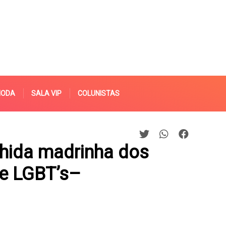
MODA
SALA VIP
COLUNISTAS
lhida madrinha dos
de LGBT’s–