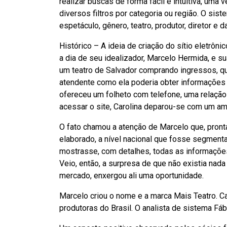
realizar buscas de forma fácil e intuitiva, um
diversos filtros por categoria ou região. O sist
espetáculo, gênero, teatro, produtor, diretor e 
Histórico – A ideia de criação do sítio eletrô
a dia de seu idealizador, Marcelo Hermida, e s
um teatro de Salvador comprando ingressos, q
atendente como ela poderia obter informações 
ofereceu um folheto com telefone, uma relação
acessar o site, Carolina deparou-se com um a
O fato chamou a atenção de Marcelo que, pront
elaborado, a nível nacional que fosse segmenta
mostrasse, com detalhes, todas as informações
Veio, então, a surpresa de que não existia nad
mercado, enxergou ali uma oportunidade.
Marcelo criou o nome e a marca Mais Teatro. Ca
produtoras do Brasil. O analista de sistema Fá