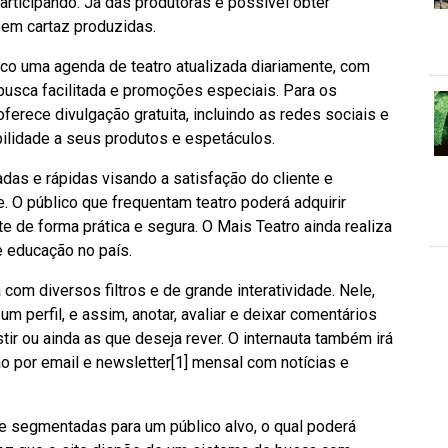
rticipando. Já das produtoras é possível obter
 em cartaz produzidas.
ico uma agenda de teatro atualizada diariamente, com
busca facilitada e promoções especiais. Para os
oferece divulgação gratuita, incluindo as redes sociais e
bilidade a seus produtos e espetáculos.
das e rápidas visando a satisfação do cliente e
. O público que frequentam teatro poderá adquirir
e de forma prática e segura. O Mais Teatro ainda realiza
e educação no país.
om diversos filtros e de grande interatividade. Nele,
m perfil, e assim, anotar, avaliar e deixar comentários
ir ou ainda as que deseja rever. O internauta também irá
o por email e newsletter[1] mensal com notícias e
e segmentadas para um público alvo, o qual poderá