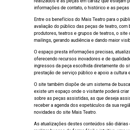
realizados e as peças em cartaz que estejam pa
informações de contato, o histórico e as peças
Entre os benefícios do Mais Teatro para o públ
avaliação do público das peças de teatro, com 
produtores, teatros e grupos de teatros, o site 
mailings, gerando audiência e dando maior visi
O espaço presta informações precisas, atualiza
oferecendo recursos inovadores e de qualidade
ingressos da peça escolhida diretamente do sit
prestação de serviço público e apoio a cultura 
O site também dispõe de um sistema de busca c
existe um espaço onde o visitante poderá criar u
sobre as peças assistidas, as que deseja assist
receber a agenda dos espetáculos da sua regiã
novidades do site Mais Teatro.
As atualizações destes conteúdos são diárias 