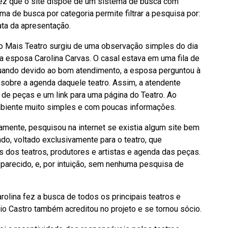
a vez que o site dispõe de um sistema de busca com
ema de busca por categoria permite filtrar a pesquisa por:
data da apresentação.
nico Mais Teatro surgiu de uma observação simples do dia
ua esposa Carolina Carvas. O casal estava em uma fila de
uando devido ao bom atendimento, a esposa perguntou à
sobre a agenda daquele teatro. Assim, a atendente
 de peças e um link para uma página do Teatro. Ao
mbiente muito simples e com poucas informações.
amente, pesquisou na internet se existia algum site bem
do, voltado exclusivamente para o teatro, que
 dos teatros, produtores e artistas e agenda das peças.
a parecido, e, por intuição, sem nenhuma pesquisa de
rolina fez a busca de todos os principais teatros e
bio Castro também acreditou no projeto e se tornou sócio.