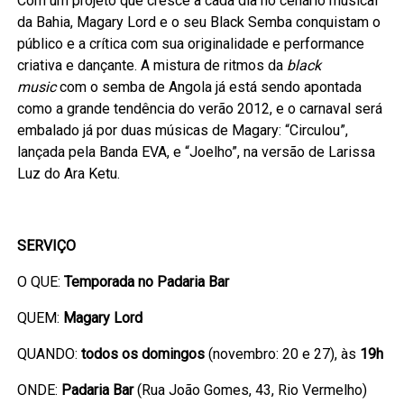
Com um projeto que cresce a cada dia no cenário musical
da Bahia, Magary Lord e o seu Black Semba conquistam o
público e a crítica com sua originalidade e performance
criativa e dançante. A mistura de ritmos da
black
music
com o semba de Angola já está sendo apontada
como a grande tendência do verão 2012, e o carnaval será
embalado já por duas músicas de Magary: “Circulou”,
lançada pela Banda EVA, e “Joelho”, na versão de Larissa
Luz do Ara Ketu.
SERVIÇO
O QUE:
Temporada no Padaria Bar
QUEM:
Magary Lord
QUANDO:
todos os domingos
(novembro: 20 e 27), às
19h
ONDE:
Padaria Bar
(Rua João Gomes, 43, Rio Vermelho)