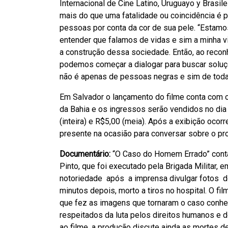
Internacional de Cine Latino, Uruguayo y Brasil
mais do que uma fatalidade ou coincidência é 
pessoas por conta da cor de sua pele. “Estam
entender que falamos de vidas e sim a minha v
a construção dessa sociedade. Então, ao reconh
podemos começar a dialogar para buscar solu
não é apenas de pessoas negras e sim de toda 
Em Salvador o lançamento do filme conta com o 
da Bahia e os ingressos serão vendidos no di
(inteira) e R$5,00 (meia). Após a exibição oco
presente na ocasião para conversar sobre o p
Documentário:
“O Caso do Homem Errado” conta 
Pinto, que foi executado pela Brigada Militar,
notoriedade após a imprensa divulgar fotos de
minutos depois, morto a tiros no hospital. O fi
que fez as imagens que tornaram o caso conhec
respeitados da luta pelos direitos humanos e d
ao filme, a produção discute ainda as mortes d