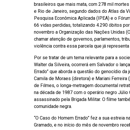
brasileiros que mais mata, com 278 mil mortes 
e Rio de Janeiro, segundo dados do Atlas da Vi
Pesquisa Econômica Aplicada (IPEA) e o Fórum 
66 vidas perdidas, totalizando 4.290 óbitos por
novembro a Organização das Nações Unidas (O
chamar atenção de governos, parlamentos, trib
violência contra essa parcela que já representa
Por se tratar de um tema relevante para a soci
Walter da Silveira, ocorrerá em Salvador o la
Errado” que aborda a questão do genocídio da 
Camila de Moraes (diretora) e Mariani Ferreira 
de Filmes, o longa-metragem documental retrat
na década de 1987 com o operário negro Júlio
assassinado pela Brigada Militar. O filme tamb
comunidade negra.
“O Caso do Homem Errado” fez a sua estreia n
Gramado, e no início do mês de novembro rece