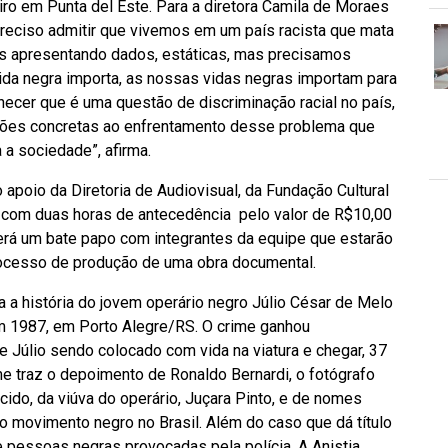
eiro em Punta del Este. Para a diretora Camila de Moraes
preciso admitir que vivemos em um país racista que mata
os apresentando dados, estáticas, mas precisamos
ida negra importa, as nossas vidas negras importam para
ecer que é uma questão de discriminação racial no país,
ções concretas ao enfrentamento desse problema que
a sociedade”, afirma.
apoio da Diretoria de Audiovisual, da Fundação Cultural
a com duas horas de antecedência pelo valor de R$10,00
rrerá um bate papo com integrantes da equipe que estarão
rocesso de produção de uma obra documental.
a história do jovem operário negro Júlio César de Melo
 em 1987, em Porto Alegre/RS. O crime ganhou
 Júlio sendo colocado com vida na viatura e chegar, 37
lme traz o depoimento de Ronaldo Bernardi, o fotógrafo
ido, da viúva do operário, Juçara Pinto, e de nomes
o movimento negro no Brasil. Além do caso que dá título
e pessoas negras provocadas pela polícia. A Anistia