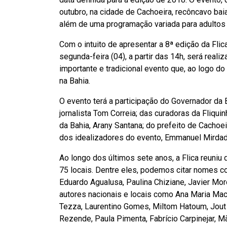
outubro, na cidade de Cachoeira, recôncavo baia
além de uma programação variada para adultos 
Com o intuito de apresentar a 8ª edição da Fl
segunda-feira (04), a partir das 14h, será real
importante e tradicional evento que, ao logo do
na Bahia.
O evento terá a participação do Governador da B
jornalista Tom Correia; das curadoras da Fliquin
da Bahia, Arany Santana; do prefeito de Cachoei
dos idealizadores do evento, Emmanuel Mirdad
Ao longo dos últimos sete anos, a Flica reuniu 
75 locais. Dentre eles, podemos citar nomes 
Eduardo Agualusa, Paulina Chiziane, Javier Moro
autores nacionais e locais como Ana Maria Mac
Tezza, Laurentino Gomes, Miltom Hatoum, Jout Jo
Rezende, Paula Pimenta, Fabrício Carpinejar, Mã