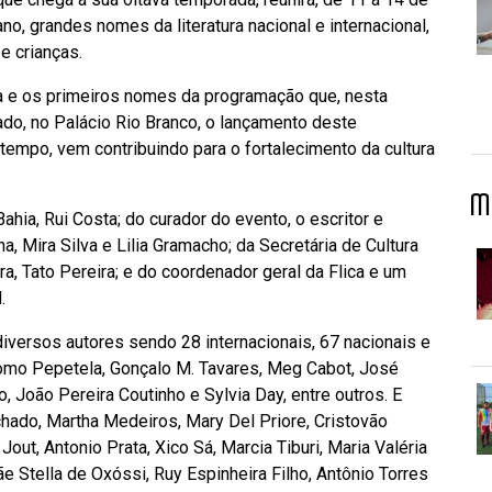
no, grandes nomes da literatura nacional e internacional,
e crianças.
ica e os primeiros nomes da programação que, nesta
izado, no Palácio Rio Branco, o lançamento deste
 tempo, vem contribuindo para o fortalecimento da cultura
M
ahia, Rui Costa; do curador do evento, o escritor e
ha, Mira Silva e Lilia Gramacho; da Secretária de Cultura
ra, Tato Pereira; e do coordenador geral da Flica e um
.
diversos autores sendo 28 internacionais, 67 nacionais e
como Pepetela, Gonçalo M. Tavares, Meg Cabot, José
, João Pereira Coutinho e Sylvia Day, entre outros. E
hado, Martha Medeiros, Mary Del Priore, Cristovão
ut, Antonio Prata, Xico Sá, Marcia Tiburi, Maria Valéria
e Stella de Oxóssi, Ruy Espinheira Filho, Antônio Torres