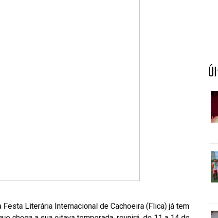
Ú
 Festa Literária Internacional de Cachoeira (Flica) já tem
que chega a sua oitava temporada, reunirá, de 11 a 14 de