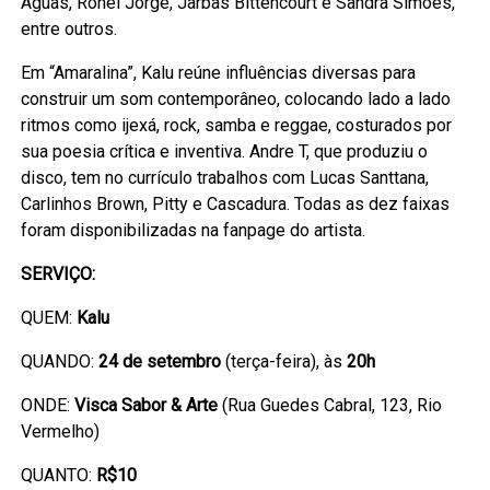
Águas, Ronei Jorge, Jarbas Bittencourt e Sandra Simões,
entre outros.
Em “Amaralina”, Kalu reúne influências diversas para
construir um som contemporâneo, colocando lado a lado
ritmos como ijexá, rock, samba e reggae, costurados por
sua poesia crítica e inventiva. Andre T, que produziu o
disco, tem no currículo trabalhos com Lucas Santtana,
Carlinhos Brown, Pitty e Cascadura. Todas as dez faixas
foram disponibilizadas na fanpage do artista.
SERVIÇO:
QUEM:
Kalu
QUANDO:
24 de setembro
(terça-feira), às
20h
ONDE:
Visca Sabor & Arte
(Rua Guedes Cabral, 123, Rio
Vermelho)
QUANTO:
R$10