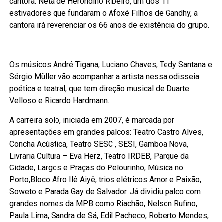
cantora. Neta de Herondino Ribeiro, um dos 11
estivadores que fundaram o Afoxé Filhos de Gandhy, a
cantora irá reverenciar os 66 anos de existência do grupo.
Os músicos André Tigana, Luciano Chaves, Tedy Santana e
Sérgio Müller vão acompanhar a artista nessa odisseia
poética e teatral, que tem direção musical de Duarte
Velloso e Ricardo Hardmann.
A carreira solo, iniciada em 2007, é marcada por
apresentações em grandes palcos: Teatro Castro Alves,
Concha Acústica, Teatro SESC , SESI, Gamboa Nova,
Livraria Cultura – Eva Herz, Teatro IRDEB, Parque da
Cidade, Largos e Praças do Pelourinho, Música no
Porto,Bloco Afro Ilê Aiyê, trios elétricos Amor e Paixão,
Soweto e Parada Gay de Salvador. Já dividiu palco com
grandes nomes da MPB como Riachão, Nelson Rufino,
Paula Lima, Sandra de Sá, Edil Pacheco, Roberto Mendes,