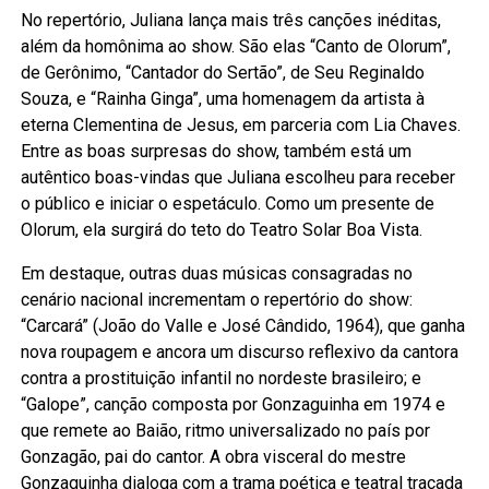
No repertório, Juliana lança mais três canções inéditas,
além da homônima ao show. São elas “Canto de Olorum”,
de Gerônimo, “Cantador do Sertão”, de Seu Reginaldo
Souza, e “Rainha Ginga”, uma homenagem da artista à
eterna Clementina de Jesus, em parceria com Lia Chaves.
Entre as boas surpresas do show, também está um
autêntico boas-vindas que Juliana escolheu para receber
o público e iniciar o espetáculo. Como um presente de
Olorum, ela surgirá do teto do Teatro Solar Boa Vista.
Em destaque, outras duas músicas consagradas no
cenário nacional incrementam o repertório do show:
“Carcará” (João do Valle e José Cândido, 1964), que ganha
nova roupagem e ancora um discurso reflexivo da cantora
contra a prostituição infantil no nordeste brasileiro; e
“Galope”, canção composta por Gonzaguinha em 1974 e
que remete ao Baião, ritmo universalizado no país por
Gonzagão, pai do cantor. A obra visceral do mestre
Gonzaguinha dialoga com a trama poética e teatral traçada