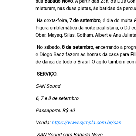
sua
Babado Novo
. A partir das 23h, os DJs Go
misturam, nas duas pistas, às batidas da percu
Na sexta-feira,
7 de setembro
, é dia de muita
Figura emblemática da noite paulistana, o DJ 
Ober, Mayaq, Silas, Gotham, Albert e Ana Juliet
No sábado,
8 de setembro
, encerrando a pro
e Diego Baez fazem as honras da casa para
Fi
de dança de todo o Brasil. O agito também com
SERVIÇO:
SAN Sound
6, 7 e 8 de setembro
Passaporte: R$ 40
Venda:
https://www.sympla.com.br/san
SAN Sound com Babado Novo