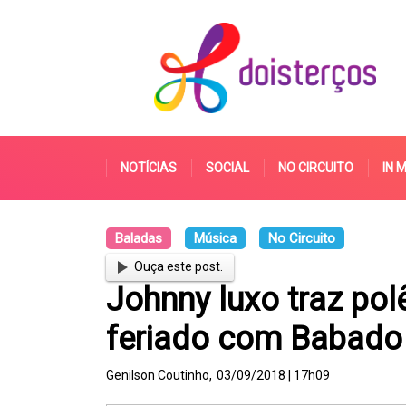
NOTÍCIAS
SOCIAL
NO CIRCUITO
IN 
Baladas
Música
No Circuito
Ouça este post.
Johnny luxo traz po
feriado com Babado
Genilson Coutinho,
03/09/2018 | 17h09