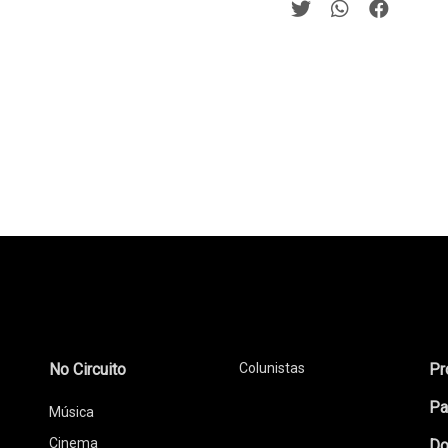
No Circuito
Colunistas
Pr
Pa
Música
Cinema
Do