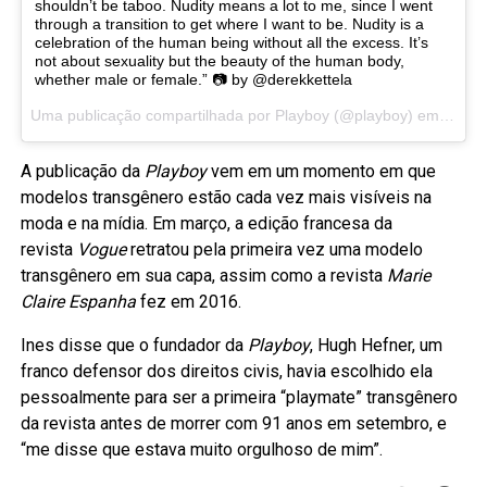
shouldn’t be taboo. Nudity means a lot to me, since I went
through a transition to get where I want to be. Nudity is a
celebration of the human being without all the excess. It’s
not about sexuality but the beauty of the human body,
whether male or female.” 📷 by @derekkettela
Uma publicação compartilhada por Playboy (@playboy) em
Out 1
A publicação da
Playboy
vem em um momento em que
modelos transgênero estão cada vez mais visíveis na
moda e na mídia. Em março, a edição francesa da
revista
Vogue
retratou pela primeira vez uma modelo
transgênero em sua capa, assim como a revista
Marie
Claire Espanha
fez em 2016.
Ines disse que o fundador da
Playboy
, Hugh Hefner, um
franco defensor dos direitos civis, havia escolhido ela
pessoalmente para ser a primeira “playmate” transgênero
da revista antes de morrer com 91 anos em setembro, e
“me disse que estava muito orgulhoso de mim”.