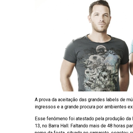
A prova da aceitação das grandes labels de mús
ingressos e a grande procura por ambientes ex
Esse fenômeno foi atestado pela produção da I
13, no Barra Hall. Faltando mais de 48 horas pa
nome da festa, situado no camarote, esgotou, r