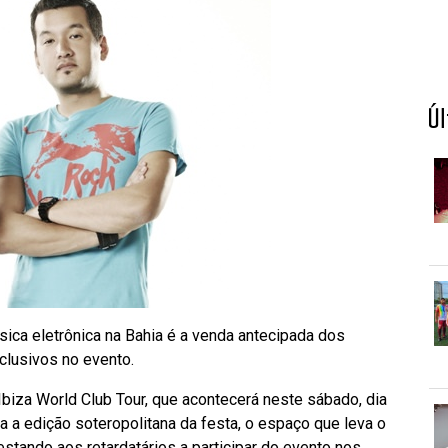
Ú
ica eletrônica na Bahia é a venda antecipada dos
clusivos no evento.
biza World Club Tour, que acontecerá neste sábado, dia
ra a edição soteropolitana da festa, o espaço que leva o
estando aos retardatários a participar do evento nos