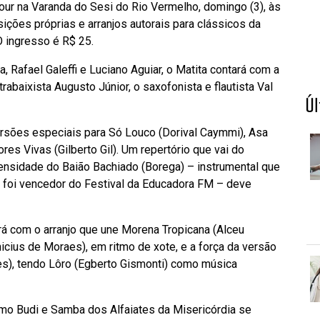
ur na Varanda do Sesi do Rio Vermelho, domingo (3), às
ições próprias e arranjos autorais para clássicos da
 ingresso é R$ 25.
Rafael Galeffi e Luciano Aguiar, o Matita contará com a
abaixista Augusto Júnior, o saxofonista e flautista Val
Ú
versões especiais para Só Louco (Dorival Caymmi), Asa
es Vivas (Gilberto Gil). Um repertório que vai do
tensidade do Baião Bachiado (Borega) – instrumental que
 foi vencedor do Festival da Educadora FM – deve
á com o arranjo que une Morena Tropicana (Alceu
cius de Moraes), em ritmo de xote, e a força da versão
es), tendo Lôro (Egberto Gismonti) como música
mo Budi e Samba dos Alfaiates da Misericórdia se