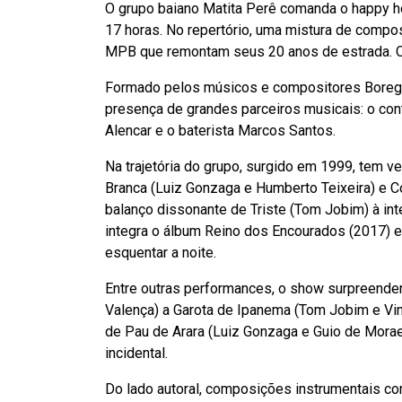
O grupo baiano Matita Perê comanda o happy ho
17 horas. No repertório, uma mistura de compos
MPB que remontam seus 20 anos de estrada. O
Formado pelos músicos e compositores Borega, 
presença de grandes parceiros musicais: o contr
Alencar e o baterista Marcos Santos.
Na trajetória do grupo, surgido em 1999, tem 
Branca (Luiz Gonzaga e Humberto Teixeira) e Cor
balanço dissonante de Triste (Tom Jobim) à in
integra o álbum Reino dos Encourados (2017) e
esquentar a noite.
Entre outras performances, o show surpreender
Valença) a Garota de Ipanema (Tom Jobim e Vini
de Pau de Arara (Luiz Gonzaga e Guio de Mora
incidental.
Do lado autoral, composições instrumentais co