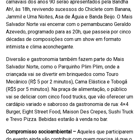
carnavais dos anos 90 serão apresentados pela Bandha
Ah!, às 18h, revivendo sucessos do Chiclete com Banana,
Jammil e Uma Noites, Asa de Águia e Banda Beijo. O Mais
Salvador Norte vai encerrar com o pernambucano Geraldo
Azevedo, programado para as 20h, que passeia por cinco
décadas de composições com um show em formato
intimista e clima aconchegante.
Diversão e gastronomia também fazem parte do Mais
Salvador Norte, como o Parquinho Plim Plim, onde a
criançada vai se divertir em brinquedos como Touro
Mecânico (R$ 5 por 2 minutos), Cama Elástica e Tobogã
(R$5 por 5 minutos). Na praça de alimentação, o público
vai se deliciar com cinco food trucks, que vão oferecer um
cardápio variado e saboroso da gastronomia de rua: 4×4
Burger, Eight Street Food, Maison Des Crepes, Sushi Truck
e Trevo Pizza. Bebidas estarão à venda no bar.
Compromisso socioambiental –
Aqueles que participarem
do evento ainda vão contribuir com quem precisa, já que o