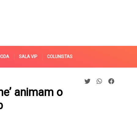
MODA
SALA VIP
COLUNISTAS
she’ animam o
b