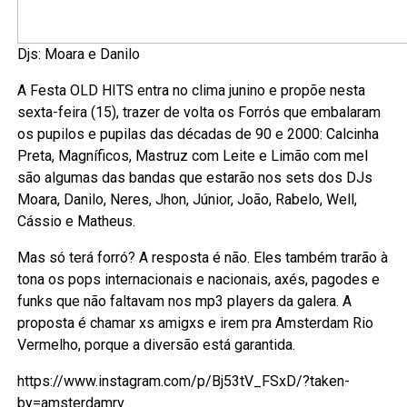
Djs: Moara e Danilo
A Festa OLD HITS entra no clima junino e propõe nesta
sexta-feira (15), trazer de volta os Forrós que embalaram
os pupilos e pupilas das décadas de 90 e 2000: Calcinha
Preta, Magníficos, Mastruz com Leite e Limão com mel
são algumas das bandas que estarão nos sets dos DJs
Moara, Danilo, Neres, Jhon, Júnior, João, Rabelo, Well,
Cássio e Matheus.
Mas só terá forró? A resposta é não. Eles também trarão à
tona os pops internacionais e nacionais, axés, pagodes e
funks que não faltavam nos mp3 players da galera. A
proposta é chamar xs amigxs e irem pra Amsterdam Rio
Vermelho, porque a diversão está garantida.
https://www.instagram.com/p/Bj53tV_FSxD/?taken-
by=amsterdamrv