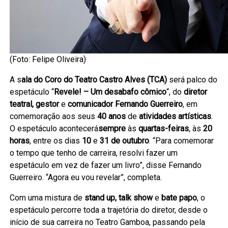
(Foto: Felipe Oliveira)
A s
ala do Coro do Teatro Castro Alves (TCA)
será palco do
espetáculo “
Revele! – Um desabafo cômico
“, do
diretor
teatral, gestor
e
comunicador Fernando Guerreiro
, em
comemoração aos seus
40 anos
de
atividades artísticas
.
O espetáculo acontecerá
sempre
às
quartas-feiras
, às
20
horas
, entre os dias
10
e
31 de outubro
. “Para comemorar
o tempo que tenho de carreira, resolvi fazer um
espetáculo em vez de fazer um livro”, disse Fernando
Guerreiro. “Agora eu vou revelar”, completa.
Com uma mistura de
stand up, talk show
e
bate papo
, o
espetáculo percorre toda a trajetória do diretor, desde o
início de sua carreira no Teatro Gamboa, passando pela