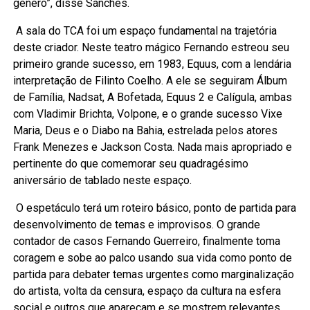
gênero”, disse Sanches.
A sala do TCA foi um espaço fundamental na trajetória
deste criador. Neste teatro mágico Fernando estreou seu
primeiro grande sucesso, em 1983, Equus, com a lendária
interpretação de Filinto Coelho. A ele se seguiram Álbum
de Família, Nadsat, A Bofetada, Equus 2 e Calígula, ambas
com Vladimir Brichta, Volpone, e o grande sucesso Vixe
Maria, Deus e o Diabo na Bahia, estrelada pelos atores
Frank Menezes e Jackson Costa. Nada mais apropriado e
pertinente do que comemorar seu quadragésimo
aniversário de tablado neste espaço.
O espetáculo terá um roteiro básico, ponto de partida para
desenvolvimento de temas e improvisos. O grande
contador de casos Fernando Guerreiro, finalmente toma
coragem e sobe ao palco usando sua vida como ponto de
partida para debater temas urgentes como marginalização
do artista, volta da censura, espaço da cultura na esfera
social e outros que apareçam e se mostrem relevantes.