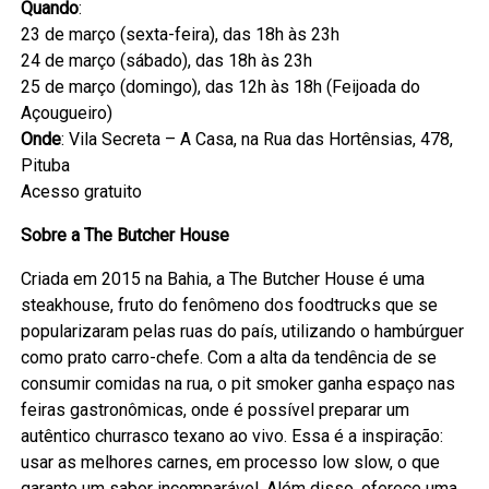
Quando
:
23 de março (sexta-feira), das 18h às 23h
24 de março (sábado), das 18h às 23h
25 de março (domingo), das 12h às 18h (Feijoada do
Açougueiro)
Onde
: Vila Secreta – A Casa, na Rua das Hortênsias, 478,
Pituba
Acesso gratuito
Sobre a The Butcher House
Criada em 2015 na Bahia, a The Butcher House é uma
steakhouse, fruto do fenômeno dos foodtrucks que se
popularizaram pelas ruas do país, utilizando o hambúrguer
como prato carro-chefe. Com a alta da tendência de se
consumir comidas na rua, o pit smoker ganha espaço nas
feiras gastronômicas, onde é possível preparar um
autêntico churrasco texano ao vivo. Essa é a inspiração:
usar as melhores carnes, em processo low slow, o que
garante um sabor incomparável. Além disso, oferece uma