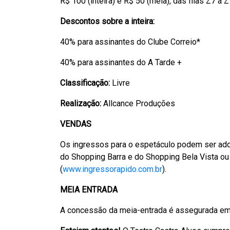
R$ 100 (inteira) e R$ 50 (meia), das filas Z7 a 
Descontos sobre a inteira:
40% para assinantes do Clube Correio*
40% para assinantes do A Tarde +
Classificação:
Livre
Realização:
Allcance Produções
VENDAS
Os ingressos para o espetáculo podem ser adqu
do Shopping Barra e do Shopping Bela Vista ou
(
www.ingressorapido.com.br
).
MEIA ENTRADA
A concessão da meia-entrada é assegurada em 