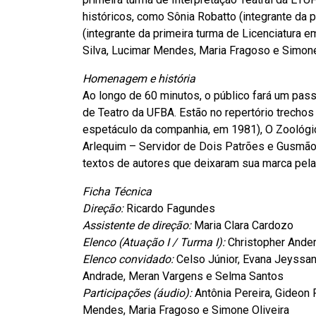
históricos, como Sônia Robatto (integrante da 
(integrante da primeira turma de Licenciatura e
Silva, Lucimar Mendes, Maria Fragoso e Simone
Homenagem e história
Ao longo de 60 minutos, o público fará um pas
de Teatro da UFBA. Estão no repertório trecho
espetáculo da companhia, em 1981), O Zoológico
Arlequim – Servidor de Dois Patrões e Gusmão
textos de autores que deixaram sua marca pela 
Ficha Técnica
Direção:
Ricardo Fagundes
Assistente de direção:
Maria Clara Cardozo
Elenco (Atuação I / Turma I):
Christopher Anders
Elenco convidado:
Celso Júnior, Evana Jeyssan
Andrade, Meran Vargens e Selma Santos
Participações (áudio):
Antônia Pereira, Gideon R
Mendes, Maria Fragoso e Simone Oliveira