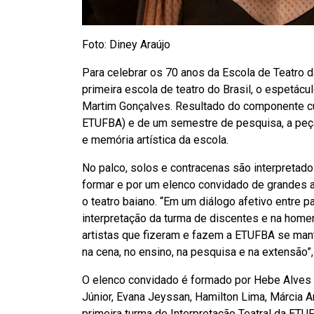
Foto: Diney Araújo
Para celebrar os 70 anos da Escola de Teatro 
primeira escola de teatro do Brasil, o espetácu
Martim Gonçalves. Resultado do componente curr
ETUFBA) e de um semestre de pesquisa, a peça 
e memória artística da escola.
No palco, solos e contracenas são interpretad
formar e por um elenco convidado de grandes a
o teatro baiano. “Em um diálogo afetivo entre p
interpretação da turma de discentes e na home
artistas que fizeram e fazem a ETUFBA se mante
na cena, no ensino, na pesquisa e na extensão”
O elenco convidado é formado por Hebe Alves 
Júnior, Evana Jeyssan, Hamilton Lima, Márcia 
primeira turma de Interpretação Teatral da ET