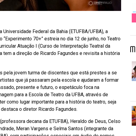
da Universidade Federal da Bahia (ETUFBA/UFBA), a
lo “Experimento 70+” estreia no dia 12 de junho, no Teatro
icular Atuação I (Curso de Interpretação Teatral da
M
tem a direção de Ricardo Fagundes e revisita a história
os pela jovem turma de discentes que está prestes a se
rtistas que já passaram pela escola e ajudaram a formar
assado, presente e futuro, o espetáculo foca na
nagem para a Escola de Teatro da UFBA, através de
r como lugar importante para a história do teatro, seja
, destaca o diretor Ricardo Fagundes.
(professora decana da ETUFBA), Heraldo de Deus, Celso
Andrade, Meran Vargens e Selma Santos (integrante da
UFBA), com participações especiais em áudio de nomes