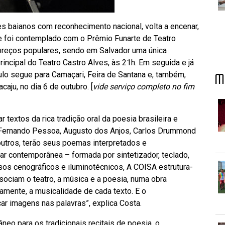
s baianos com reconhecimento nacional, volta a encenar,
e foi contemplado com o Prêmio Funarte de Teatro
reços populares, sendo em Salvador uma única
incipal do Teatro Castro Alves, às 21h. Em seguida e já
ulo segue para Camaçari, Feira de Santana e, também,
M
caju, no dia 6 de outubro. [
vide serviço completo no fim
 textos da rica tradição oral da poesia brasileira e
, Fernando Pessoa, Augusto dos Anjos, Carlos Drummond
utros, terão seus poemas interpretados e
 contemporânea – formada por sintetizador, teclado,
rsos cenográficos e iluminotécnicos, A COISA estrutura-
ciam o teatro, a música e a poesia, numa obra
tamente, a musicalidade de cada texto. E o
r imagens nas palavras”, explica Costa.
o para os tradicionais recitais de poesia, o