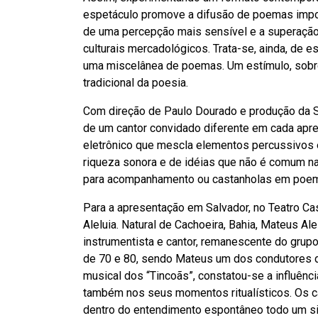
espetáculo promove a difusão de poemas impor
de uma percepção mais sensível e a superação
culturais mercadológicos. Trata-se, ainda, de e
uma miscelânea de poemas. Um estímulo, sobretu
tradicional da poesia.
Com direção de Paulo Dourado e produção da S
de um cantor convidado diferente em cada a
eletrônico que mescla elementos percussivos 
riqueza sonora e de idéias que não é comum na 
para acompanhamento ou castanholas em poemas 
Para a apresentação em Salvador, no Teatro Ca
Aleluia. Natural de Cachoeira, Bahia, Mateus Ale
instrumentista e cantor, remanescente do grup
de 70 e 80, sendo Mateus um dos condutores do 
musical dos “Tincoãs”, constatou-se a influênc
também nos seus momentos ritualísticos. Os c
dentro do entendimento espontâneo todo um si