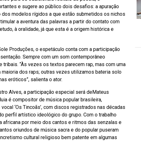
tantes e sugere ao público dois desafios: a apuração
 dos modelos rígidos a que estão submetidos os nichos
stimular a aventura das palavras a partir do contato com
do, à oralidade, já que esta é a origem histórica e
ole Produções, o espetáculo conta com a participação
presentação. Sempre com um som contemporâneo
e tribais. “Às vezes os textos parecem rap, mas com uma
maioria dos raps; outras vezes utilizamos bateria solo
eróticos”, salienta o ator.
stro Alves, a participação especial será deMateus
luia é compositor de música popular brasileira,
o vocal ‘Os Tincoãs’, com discos registrados nas décadas
perfil artístico ideológico do grupo. Com o trabalho
ia africana por meio dos cantos e ritmos das senzalas e
antos oriundos de música sacra e do popular puseram
ncretismo cultural religioso bem patente em algumas