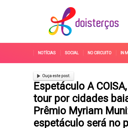
NOTÍCIAS
SOCIAL
NO CIRCUITO
IN 
Ouça este post.
Espetáculo A COISA,
tour por cidades ba
Prêmio Myriam Muniz
espetáculo será no 