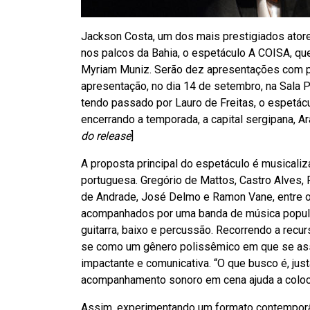
Jackson Costa, um dos mais prestigiados atore
nos palcos da Bahia, o espetáculo A COISA, qu
Myriam Muniz. Serão dez apresentações com p
apresentação, no dia 14 de setembro, na Sala Pr
tendo passado por Lauro de Freitas, o espetác
encerrando a temporada, a capital sergipana, Ara
do release
]
A proposta principal do espetáculo é musicalizar
portuguesa. Gregório de Mattos, Castro Alves
de Andrade, José Delmo e Ramon Vane, entre o
acompanhados por uma banda de música popular
guitarra, baixo e percussão. Recorrendo a recu
se como um gênero polissêmico em que se asso
impactante e comunicativa. “O que busco é, jus
acompanhamento sonoro em cena ajuda a coloca
Assim, experimentando um formato contemporâne