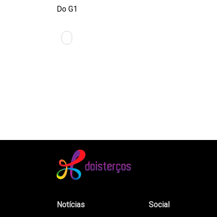
Do G1
Notícias
Social