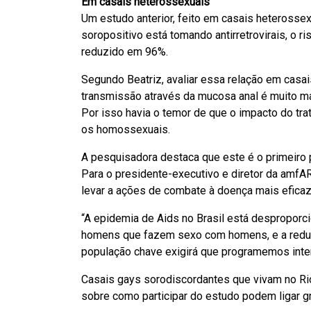
Em casais heterossexuais
Um estudo anterior, feito em casais heterosse
soropositivo está tomando antirretrovirais, o ri
reduzido em 96%.
Segundo Beatriz, avaliar essa relação em cas
transmissão através da mucosa anal é muito ma
Por isso havia o temor de que o impacto do tr
os homossexuais.
A pesquisadora destaca que este é o primeiro p
Para o presidente-executivo e diretor da amfA
levar a ações de combate à doença mais eficaz
“A epidemia de Aids no Brasil está despropor
homens que fazem sexo com homens, e a redu
população chave exigirá que programemos inte
Casais gays sorodiscordantes que vivam no Ri
sobre como participar do estudo podem ligar g