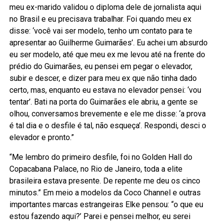
meu ex-marido validou o diploma dele de jornalista aqui
no Brasil e eu precisava trabalhar. Foi quando meu ex
disse: ‘você vai ser modelo, tenho um contato para te
apresentar ao Guilherme Guimarães’. Eu achei um absurdo
eu ser modelo, até que meu ex me levou até na frente do
prédio do Guimarães, eu pensei em pegar o elevador,
subir e descer, e dizer para meu ex que não tinha dado
certo, mas, enquanto eu estava no elevador pensei: ‘vou
tentar’. Bati na porta do Guimarães ele abriu, a gente se
olhou, conversamos brevemente e ele me disse: ‘a prova
é tal dia e o desfile é tal, não esqueça’. Respondi, desci o
elevador e pronto.”
“Me lembro do primeiro desfile, foi no Golden Hall do
Copacabana Palace, no Rio de Janeiro, toda a elite
brasileira estava presente. De repente me deu os cinco
minutos.” Em meio a modelos da Coco Channel e outras
importantes marcas estrangeiras Elke pensou: “o que eu
estou fazendo aqui?’ Parei e pensei melhor, eu serei