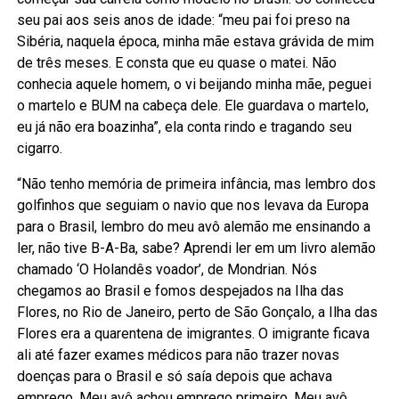
seu pai aos seis anos de idade: “meu pai foi preso na
Sibéria, naquela época, minha mãe estava grávida de mim
de três meses. E consta que eu quase o matei. Não
conhecia aquele homem, o vi beijando minha mãe, peguei
o martelo e BUM na cabeça dele. Ele guardava o martelo,
eu já não era boazinha”, ela conta rindo e tragando seu
cigarro.
“Não tenho memória de primeira infância, mas lembro dos
golfinhos que seguiam o navio que nos levava da Europa
para o Brasil, lembro do meu avô alemão me ensinando a
ler, não tive B-A-Ba, sabe? Aprendi ler em um livro alemão
chamado ‘O Holandês voador’, de Mondrian. Nós
chegamos ao Brasil e fomos despejados na Ilha das
Flores, no Rio de Janeiro, perto de São Gonçalo, a Ilha das
Flores era a quarentena de imigrantes. O imigrante ficava
ali até fazer exames médicos para não trazer novas
doenças para o Brasil e só saía depois que achava
emprego. Meu avô achou emprego primeiro. Meu avô