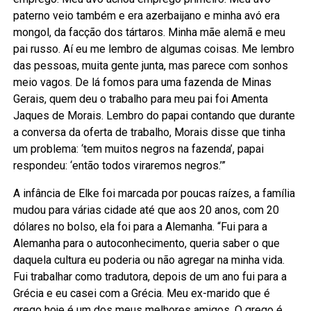
paterno veio também e era azerbaijano e minha avó era
mongol, da facção dos tártaros. Minha mãe alemã e meu
pai russo. Aí eu me lembro de algumas coisas. Me lembro
das pessoas, muita gente junta, mas parece com sonhos
meio vagos. De lá fomos para uma fazenda de Minas
Gerais, quem deu o trabalho para meu pai foi Amenta
Jaques de Morais. Lembro do papai contando que durante
a conversa da oferta de trabalho, Morais disse que tinha
um problema: ‘tem muitos negros na fazenda’, papai
respondeu: ‘então todos viraremos negros.’”
A infância de Elke foi marcada por poucas raízes, a família
mudou para várias cidade até que aos 20 anos, com 20
dólares no bolso, ela foi para a Alemanha. “Fui para a
Alemanha para o autoconhecimento, queria saber o que
daquela cultura eu poderia ou não agregar na minha vida.
Fui trabalhar como tradutora, depois de um ano fui para a
Grécia e eu casei com a Grécia. Meu ex-marido que é
grego hoje é um dos meus melhores amigos. O grego é