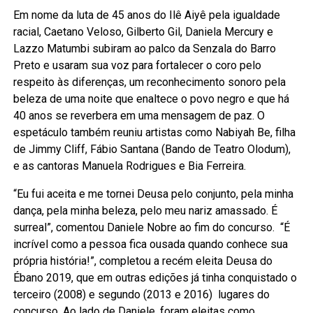
Em nome da luta de 45 anos do Ilê Aiyê pela igualdade
racial, Caetano Veloso, Gilberto Gil, Daniela Mercury e
Lazzo Matumbi subiram ao palco da Senzala do Barro
Preto e usaram sua voz para fortalecer o coro pelo
respeito às diferenças, um reconhecimento sonoro pela
beleza de uma noite que enaltece o povo negro e que há
40 anos se reverbera em uma mensagem de paz. O
espetáculo também reuniu artistas como Nabiyah Be, filha
de Jimmy Cliff, Fábio Santana (Bando de Teatro Olodum),
e as cantoras Manuela Rodrigues e Bia Ferreira.
“Eu fui aceita e me tornei Deusa pelo conjunto, pela minha
dança, pela minha beleza, pelo meu nariz amassado. É
surreal”, comentou Daniele Nobre ao fim do concurso. “É
incrível como a pessoa fica ousada quando conhece sua
própria história!”, completou a recém eleita Deusa do
Ébano 2019, que em outras edições já tinha conquistado o
terceiro (2008) e segundo (2013 e 2016) lugares do
concurso. Ao lado de Daniele, foram eleitas como