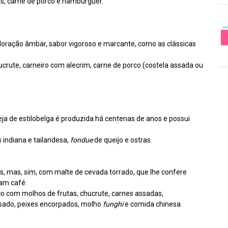
s, carne de porco e hambúrguer.
oloração âmbar, sabor vigoroso e marcante, como as clássicas
crute, carneiro com alecrim, carne de porco (costela assada ou
eja de estilobelga é produzida há centenas de anos e possui
indiana e tailandesa,
fondue
de queijo e ostras.
, mas, sim, com malte de cevada torrado, que lhe confere
am café.
o com molhos de frutas, chucrute, carnes assadas,
ssado, peixes encorpados, molho
funghi
e comida chinesa.