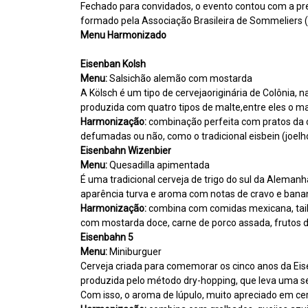
Fechado para convidados, o evento contou com a pr
formado pela Associação Brasileira de Sommeliers (A
Menu Harmonizado
Eisenban Kolsh
Menu:
Salsichão alemão com mostarda
A Kölsch é um tipo de cervejaoriginária de Colônia,
produzida com quatro tipos de malte,entre eles o mal
Harmonização:
combinação perfeita com pratos da cu
defumadas ou não, como o tradicional eisbein (joelh
Eisenbahn Wizenbier
Menu:
Quesadilla apimentada
É uma tradicional cerveja de trigo do sul da Aleman
aparência turva e aroma com notas de cravo e bana
Harmonização:
combina com comidas mexicana, tailan
com mostarda doce, carne de porco assada, frutos d
Eisenbahn 5
Menu:
Miniburguer
Cerveja criada para comemorar os cinco anos da Ei
produzida pelo método dry-hopping, que leva uma s
Com isso, o aroma de lúpulo, muito apreciado em cer