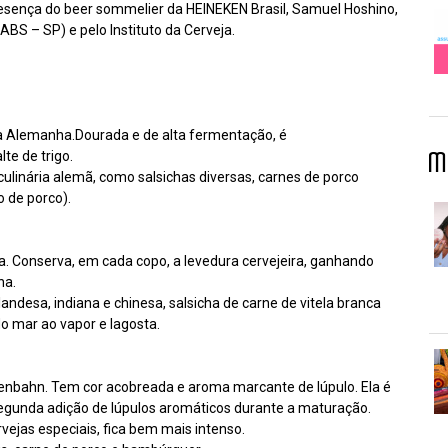
esença do beer sommelier da HEINEKEN Brasil, Samuel Hoshino,
BS – SP) e pelo Instituto da Cerveja.
 na Alemanha.Dourada e de alta fermentação, é
te de trigo.
M
linária alemã, como salsichas diversas, carnes de porco
o de porco).
ha. Conserva, em cada copo, a levedura cervejeira, ganhando
na.
desa, indiana e chinesa, salsicha de carne de vitela branca
o mar ao vapor e lagosta.
senbahn. Tem cor acobreada e aroma marcante de lúpulo. Ela é
egunda adição de lúpulos aromáticos durante a maturação.
vejas especiais, fica bem mais intenso.