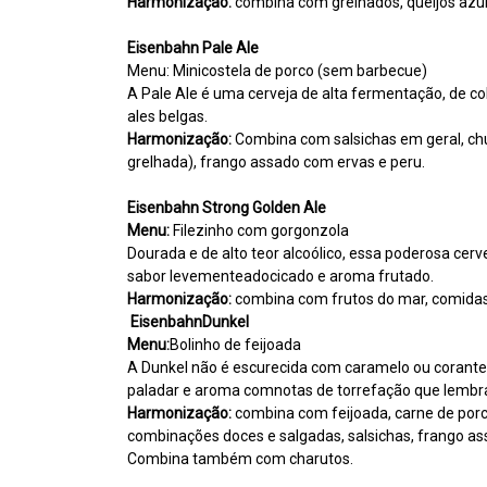
Harmonização:
combina com grelhados, queijos azui
Eisenbahn Pale Ale
Menu: Minicostela de porco (sem barbecue)
A Pale Ale é uma cerveja de alta fermentação, de c
ales belgas.
Harmonização:
Combina com salsichas em geral, chu
grelhada), frango assado com ervas e peru.
Eisenbahn Strong Golden Ale
Menu:
Filezinho com gorgonzola
Dourada e de alto teor alcoólico, essa poderosa cerv
sabor levementeadocicado e aroma frutado.
Harmonização:
combina com frutos do mar, comidas 
EisenbahnDunkel
Menu:
Bolinho de feijoada
A Dunkel não é escurecida com caramelo ou corantes
paladar e aroma comnotas de torrefação que lembr
Harmonização:
combina com feijoada, carne de porc
combinações doces e salgadas, salsichas, frango a
Combina também com charutos.