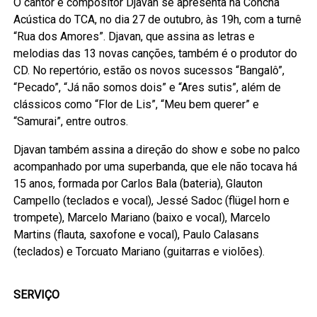
O cantor e compositor Djavan se apresenta na Concha
Acústica do TCA, no dia 27 de outubro, às 19h, com a turnê
“Rua dos Amores”. Djavan, que assina as letras e
melodias das 13 novas canções, também é o produtor do
CD. No repertório, estão os novos sucessos “Bangalô”,
“Pecado”, “Já não somos dois” e “Ares sutis”, além de
clássicos como “Flor de Lis”, “Meu bem querer” e
“Samurai”, entre outros.
Djavan também assina a direção do show e sobe no palco
acompanhado por uma superbanda, que ele não tocava há
15 anos, formada por Carlos Bala (bateria), Glauton
Campello (teclados e vocal), Jessé Sadoc (flügel horn e
trompete), Marcelo Mariano (baixo e vocal), Marcelo
Martins (flauta, saxofone e vocal), Paulo Calasans
(teclados) e Torcuato Mariano (guitarras e violões).
SERVIÇO