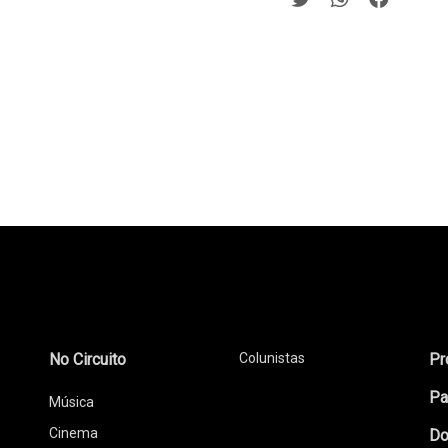
No Circuito
Colunistas
Pr
Pa
Música
Cinema
Do