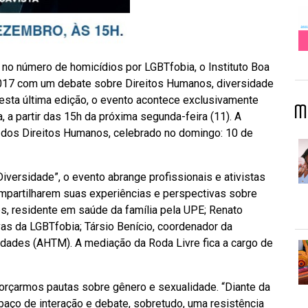
no número de homicídios por LGBTfobia, o Instituto Boa
e 2017 com um debate sobre Direitos Humanos, diversidade
Nesta última edição, o evento acontece exclusivamente
M
, a partir das 15h da próxima segunda-feira (11). A
al dos Direitos Humanos, celebrado no domingo: 10 de
iversidade”, o evento abrange profissionais e ativistas
mpartilharem suas experiências e perspectivas sobre
, residente em saúde da família pela UPE; Renato
as da LGBTfobia; Társio Benício, coordenador da
ades (AHTM). A mediação da Roda Livre fica a cargo de
forçarmos pautas sobre gênero e sexualidade. “Diante da
aço de interação e debate, sobretudo, uma resistência