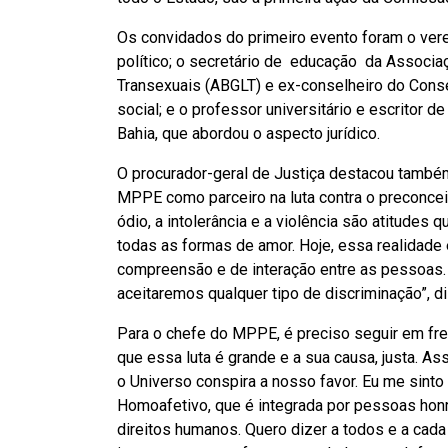
Os convidados do primeiro evento foram o ver
político; o secretário de educação da Associaç
Transexuais (ABGLT) e ex-conselheiro do Conse
social; e o professor universitário e escritor d
Bahia, que abordou o aspecto jurídico.
O procurador-geral de Justiça destacou também
MPPE como parceiro na luta contra o preconceit
ódio, a intolerância e a violência são atitude
todas as formas de amor. Hoje, essa realidade é
compreensão e de interação entre as pessoas.
aceitaremos qualquer tipo de discriminação”, d
Para o chefe do MPPE, é preciso seguir em fren
que essa luta é grande e a sua causa, justa. As
o Universo conspira a nosso favor. Eu me sinto
Homoafetivo, que é integrada por pessoas ho
direitos humanos. Quero dizer a todos e a ca