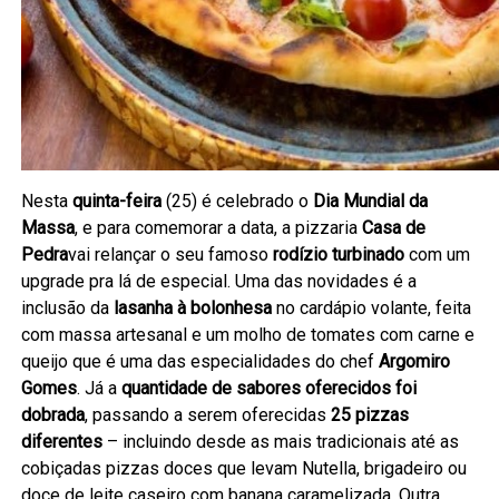
Nesta
quinta-feira
(25) é celebrado o
Dia Mundial da
Massa
, e para comemorar a data, a pizzaria
Casa de
Pedra
vai relançar o seu famoso
rodízio turbinado
com um
upgrade pra lá de especial. Uma das novidades é a
inclusão da
lasanha à bolonhesa
no cardápio volante, feita
com massa artesanal e um molho de tomates com carne e
queijo que é uma das especialidades do chef
Argomiro
Gomes
. Já a
quantidade de sabores oferecidos foi
dobrada
, passando a serem oferecidas
25 pizzas
diferentes
– incluindo desde as mais tradicionais até as
cobiçadas pizzas doces que levam Nutella, brigadeiro ou
doce de leite caseiro com banana caramelizada. Outra