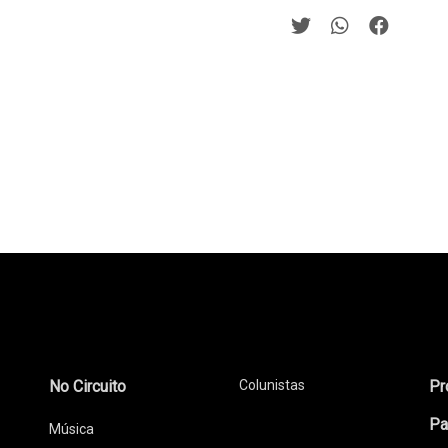
No Circuito
Colunistas
Pr
Pa
Música