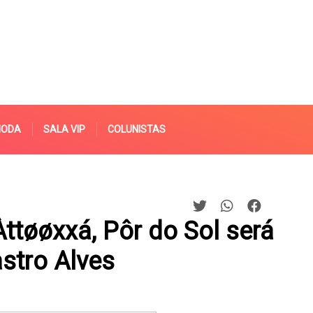
MODA
SALA VIP
COLUNISTAS
Àttøøxxá, Pôr do Sol será
stro Alves