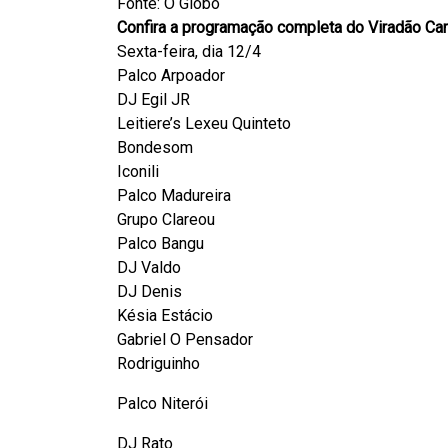
Fonte: O Globo
Confira a programação completa do Viradão Car
Sexta-feira, dia 12/4
Palco Arpoador
DJ Egil JR
Leitiere’s Lexeu Quinteto
Bondesom
Iconili
Palco Madureira
Grupo Clareou
Palco Bangu
DJ Valdo
DJ Denis
Késia Estácio
Gabriel O Pensador
Rodriguinho
Palco Niterói
DJ Rato