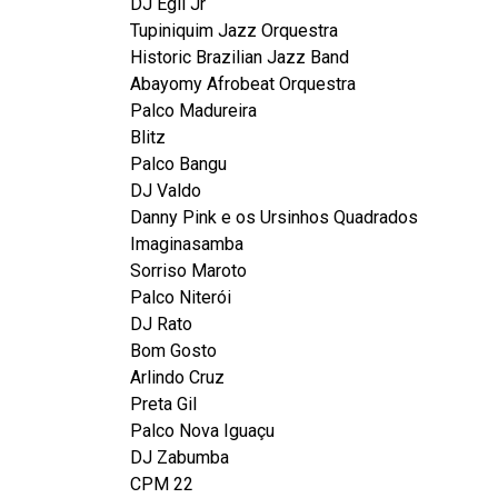
DJ Egil Jr
Tupiniquim Jazz Orquestra
Historic Brazilian Jazz Band
Abayomy Afrobeat Orquestra
Palco Madureira
Blitz
Palco Bangu
DJ Valdo
Danny Pink e os Ursinhos Quadrados
Imaginasamba
Sorriso Maroto
Palco Niterói
DJ Rato
Bom Gosto
Arlindo Cruz
Preta Gil
Palco Nova Iguaçu
DJ Zabumba
CPM 22