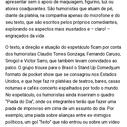
apresentar sem o apoio de maquiagem, figurino, luz ou
atores coadjuvantes. São humoristas que atuam de pé,
diante da platéia, na companhia apenas do microfone e do
seu texto, que são escritos pelos próprios comediantes,
explorando os aspectos mais inusitados e – claro! –
engraçados da vida.
O texto, a direção e atuação do espetáculo ficam por conta
dos humoristas Claudio Torres Gonzaga, Fernando Caruso,
Smigol e Victor Sarro, que também levam convidados ao
palco. O grupo trouxe para o Brasil o Stand Up Comedy,um
formato de pocket show que se consagrou nos Estados
Unidos, e que hoje faz rir platéias de teatros, bares, casas
noturnas e cafés-concerto espalhados por todo o mundo.
No espetáculo, os humoristas ainda inseriram o quadro
“Piada do Dia”, onde os integrantes terão que fazer uma
piada de improviso em cima de um assunto do dia. Por
exemplo, uma piada sobre alianças entre ex-inimigos
políticos, um gol “feito” que não entrou ou sobre um vídeo