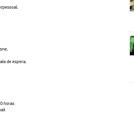
rpessoal;
one;
ala de espera;
00 horas.
ail.