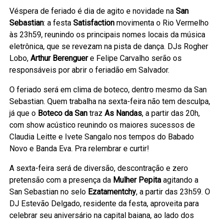
Véspera de feriado é dia de agito e novidade na
San
Sebastian
: a festa
Satisfaction
movimenta o Rio Vermelho
às 23h59, reunindo os principais nomes locais da música
eletrônica, que se revezam na pista de dança. DJs Rogher
Lobo,
Arthur Berenguer
e Felipe Carvalho serão os
responsáveis por abrir o feriadão em Salvador.
O feriado será em clima de boteco, dentro mesmo da San
Sebastian. Quem trabalha na sexta-feira não tem desculpa,
já que o
Boteco da San
traz
As Nandas
, a partir das 20h,
com show acústico reunindo os maiores sucessos de
Claudia Leitte e Ivete Sangalo nos tempos do Babado
Novo e Banda Eva. Pra relembrar e curtir!
A sexta-feira será de diversão, descontração e zero
pretensão com a presença da
Mulher Pepita
agitando a
San Sebastian no selo
Ezatamentchy
, a partir das 23h59. O
DJ Estevão Delgado, residente da festa, aproveita para
celebrar seu aniversário na capital baiana, ao lado dos